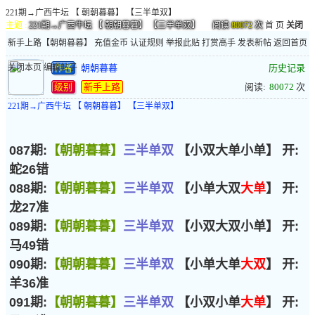
221期→广西牛坛 【 朝朝暮暮】 【三半单双】
主题 :
221期→广西牛坛 【 朝朝暮暮】 【三半单双】
阅读
80072
次
首 页
关闭
新手上路
【
朝朝暮暮
】
充值金币
认证规则
举报此贴
打赏高手
发表新帖
返回首页
关闭本页
编辑帖子
作者
朝朝暮暮
历史记录
级别
新手上路
阅读:
80072
次
221期→广西牛坛 【 朝朝暮暮】 【三半单双】
087期:
【朝朝暮暮】
三半单双
【小双大单小单】 开:
蛇26错
088期:
【朝朝暮暮】
三半单双
【小单大双
大单
】 开:
龙27准
089期:
【朝朝暮暮】
三半单双
【小双大双小单】 开:
马49错
090期:
【朝朝暮暮】
三半单双
【小单大单
大双
】 开:
羊36准
091期:
【朝朝暮暮】
三半单双
【小双小单
大单
】 开: