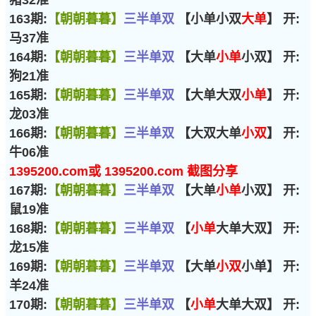
猪32准
163期:
【朝朝暮暮】
三半单双
【小单小双
大单
】 开:
马37准
164期:
【朝朝暮暮】
三半单双
【大单
小单
小双】 开:
狗21准
165期:
【朝朝暮暮】
三半单双
【大单大双
小单
】 开:
龙03准
166期:
【朝朝暮暮】
三半单双
【大双大单
小双
】 开:
牛06准
1395200.com或 1395200.com 截图分享
167期:
【朝朝暮暮】
三半单双
【大单
小单
小双】 开:
鼠19准
168期:
【朝朝暮暮】
三半单双
【
小单
大单大双】 开:
龙15准
169期:
【朝朝暮暮】
三半单双
【大单
小双
小单】 开:
羊24准
170期:
【朝朝暮暮】
三半单双
【
小单
大单大双】 开: