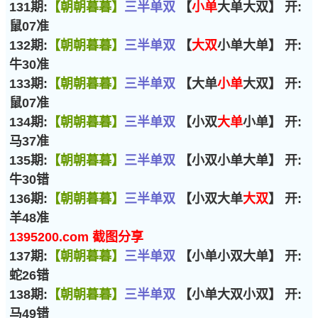
131期:
【朝朝暮暮】
三半单双
【
小单
大单大双】 开:
鼠07准
132期:
【朝朝暮暮】
三半单双
【
大双
小单大单】 开:
牛30准
133期:
【朝朝暮暮】
三半单双
【大单
小单
大双】 开:
鼠07准
134期:
【朝朝暮暮】
三半单双
【小双
大单
小单】 开:
马37准
135期:
【朝朝暮暮】
三半单双
【小双小单大单】 开:
牛30错
136期:
【朝朝暮暮】
三半单双
【小双大单
大双
】 开:
羊48准
1395200.com 截图分享
137期:
【朝朝暮暮】
三半单双
【小单小双大单】 开:
蛇26错
138期:
【朝朝暮暮】
三半单双
【小单大双小双】 开:
马49错