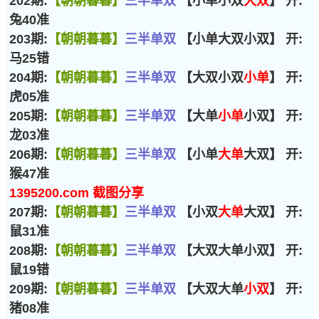
202期:
【朝朝暮暮】
三半单双
【小单小双
大双
】 开:
兔40准
203期:
【朝朝暮暮】
三半单双
【小单大双小双】 开:
马25错
204期:
【朝朝暮暮】
三半单双
【大双小双
小单
】 开:
虎05准
205期:
【朝朝暮暮】
三半单双
【大单
小单
小双】 开:
龙03准
206期:
【朝朝暮暮】
三半单双
【小单
大单
大双】 开:
猴47准
1395200.com 截图分享
207期:
【朝朝暮暮】
三半单双
【小双
大单
大双】 开:
鼠31准
208期:
【朝朝暮暮】
三半单双
【大双大单小双】 开:
鼠19错
209期:
【朝朝暮暮】
三半单双
【大双大单
小双
】 开:
猪08准