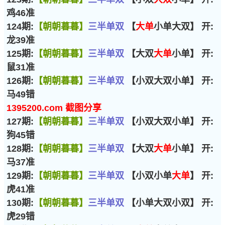
鸡46准
124期:
【朝朝暮暮】
三半单双
【
大单
小单大双】 开:
龙39准
125期:
【朝朝暮暮】
三半单双
【大双
大单
小单】 开:
鼠31准
126期:
【朝朝暮暮】
三半单双
【小双大双小单】 开:
马49错
1395200.com 截图分享
127期:
【朝朝暮暮】
三半单双
【小双大双小单】 开:
狗45错
128期:
【朝朝暮暮】
三半单双
【大双
大单
小单】 开:
马37准
129期:
【朝朝暮暮】
三半单双
【小双小单
大单
】 开:
虎41准
130期:
【朝朝暮暮】
三半单双
【小单大双小双】 开:
虎29错