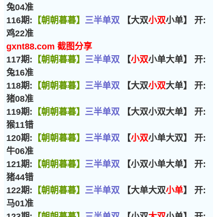
兔04准
116期:
【朝朝暮暮】
三半单双
【大双
小双
小单】 开:
鸡22准
gxnt88.com 截图分享
117期:
【朝朝暮暮】
三半单双
【
小双
小单大单】 开:
兔16准
118期:
【朝朝暮暮】
三半单双
【大双
小双
大单】 开:
猪08准
119期:
【朝朝暮暮】
三半单双
【大双小双大单】 开:
猴11错
120期:
【朝朝暮暮】
三半单双
【
小双
小单大双】 开:
牛06准
121期:
【朝朝暮暮】
三半单双
【小双小单大单】 开:
猪44错
122期:
【朝朝暮暮】
三半单双
【大单大双
小单
】 开:
马01准
123期:
【朝朝暮暮】
三半单双
【小双
大双
小单】 开: