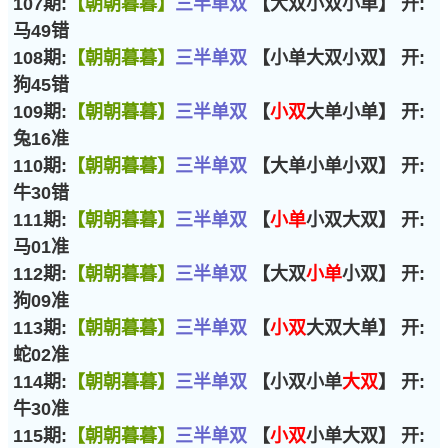
107期:
【朝朝暮暮】
三半单双
【大双小双小单】 开:
马49错
108期:
【朝朝暮暮】
三半单双
【小单大双小双】 开:
狗45错
109期:
【朝朝暮暮】
三半单双
【
小双
大单小单】 开:
兔16准
110期:
【朝朝暮暮】
三半单双
【大单小单小双】 开:
牛30错
111期:
【朝朝暮暮】
三半单双
【
小单
小双大双】 开:
马01准
112期:
【朝朝暮暮】
三半单双
【大双
小单
小双】 开:
狗09准
113期:
【朝朝暮暮】
三半单双
【
小双
大双大单】 开:
蛇02准
114期:
【朝朝暮暮】
三半单双
【小双小单
大双
】 开:
牛30准
115期:
【朝朝暮暮】
三半单双
【
小双
小单大双】 开: