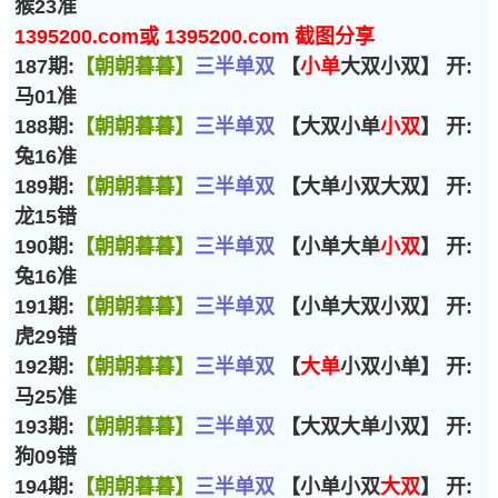
猴23准
1395200.com或 1395200.com 截图分享
187期:
【朝朝暮暮】
三半单双
【
小单
大双小双】 开:
马01准
188期:
【朝朝暮暮】
三半单双
【大双小单
小双
】 开:
兔16准
189期:
【朝朝暮暮】
三半单双
【大单小双大双】 开:
龙15错
190期:
【朝朝暮暮】
三半单双
【小单大单
小双
】 开:
兔16准
191期:
【朝朝暮暮】
三半单双
【小单大双小双】 开:
虎29错
192期:
【朝朝暮暮】
三半单双
【
大单
小双小单】 开:
马25准
193期:
【朝朝暮暮】
三半单双
【大双大单小双】 开:
狗09错
194期:
【朝朝暮暮】
三半单双
【小单小双
大双
】 开: