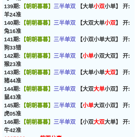
139期:
【朝朝暮暮】
三半单双
【大单
小双
小单】 开:
羊24准
140期:
【朝朝暮暮】
三半单双
【大双大单
小双
】 开:
兔16准
141期:
【朝朝暮暮】
三半单双
【小双小单大双】 开:
狗33错
142期:
【朝朝暮暮】
三半单双
【
小单
小双大双】 开:
猴23准
143期:
【朝朝暮暮】
三半单双
【大单小单
大双
】 开:
猪44准
144期:
【朝朝暮暮】
三半单双
【大双
大单
小双】 开:
鼠43准
145期:
【朝朝暮暮】
三半单双
【
小单
大双小双】 开:
虎05准
146期:
【朝朝暮暮】
三半单双
【小双
大双
大单】 开:
牛42准