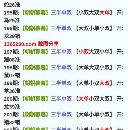
蛇26准
195期:
【朝朝暮暮】
三半单双
【小双大双
大单
】 开:
马25准
196期:
【朝朝暮暮】
三半单双
【大双小单小双】 开:
龙39错
1395200.com 截图分享
197期:
【朝朝暮暮】
三半单双
【
小双
大双小单】 开:
猪08准
198期:
【朝朝暮暮】
三半单双
【大单大双小双】 开:
鼠07错
199期:
【朝朝暮暮】
三半单双
【大单小双
大双
】 开:
羊36准
200期:
【朝朝暮暮】
三半单双
【
大单
小双大双】 开:
龙39准
201期:
【朝朝暮暮】
三半单双
【大单小单小双】 开:
猪32错