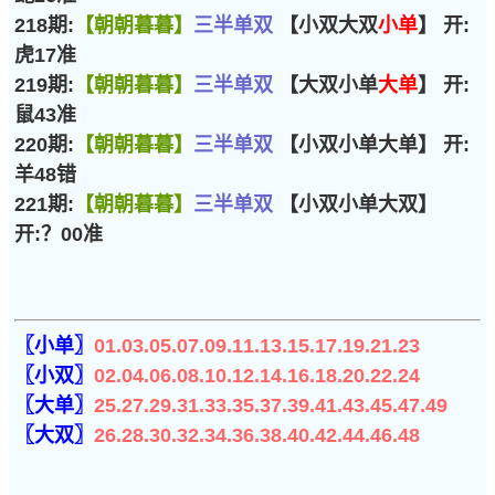
218期:
【朝朝暮暮】
三半单双
【小双大双
小单
】 开:
虎17准
219期:
【朝朝暮暮】
三半单双
【大双小单
大单
】 开:
鼠43准
220期:
【朝朝暮暮】
三半单双
【小双小单大单】 开:
羊48错
221期:
【朝朝暮暮】
三半单双
【小双小单大双】
开:？00准
〖小单〗
01.03.05.07.09.11.13.15.17.19.21.23
〖小双〗
02.04.06.08.10.12.14.16.18.20.22.24
〖大单〗
25.27.29.31.33.35.37.39.41.43.45.47.49
〖大双〗
26.28.30.32.34.36.38.40.42.44.46.48