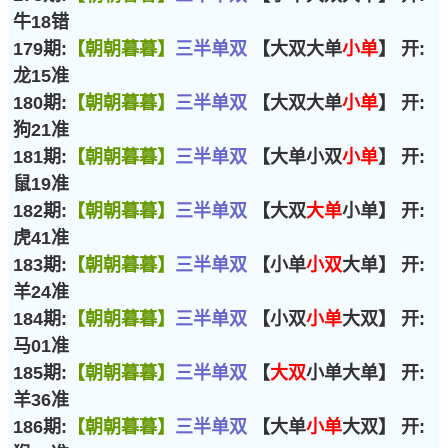
牛18错
179期:
【朝朝暮暮】
三半单双
【大双大单
小单
】 开:
龙15准
180期:
【朝朝暮暮】
三半单双
【大双大单
小单
】 开:
狗21准
181期:
【朝朝暮暮】
三半单双
【大单小双
小单
】 开:
鼠19准
182期:
【朝朝暮暮】
三半单双
【大双
大单
小单】 开:
虎41准
183期:
【朝朝暮暮】
三半单双
【小单
小双
大单】 开:
羊24准
184期:
【朝朝暮暮】
三半单双
【小双
小单
大双】 开:
马01准
185期:
【朝朝暮暮】
三半单双
【
大双
小单大单】 开:
羊36准
186期:
【朝朝暮暮】
三半单双
【大单
小单
大双】 开: