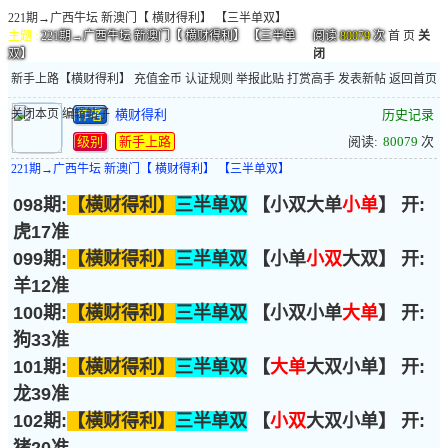
221期→广西牛坛 新澳门【 横财得利】 【三半单双】
主题 :
221期→广西牛坛 新澳门【 横财得利】 【三半单
阅读
80079
次
首 页
关
双】
闭
新手上路
【
横财得利
】
充值金币
认证规则
举报此贴
打赏高手
发表新帖
返回首页
关闭本页
编辑帖子
作者
横财得利
历史记录
级别
新手上路
阅读:
80079
次
221期→广西牛坛 新澳门【 横财得利】 【三半单双】
098期:
【横财得利】
三半单双
【小双大单
小单
】 开:
虎17准
099期:
【横财得利】
三半单双
【小单
小双
大双】 开:
羊12准
100期:
【横财得利】
三半单双
【小双小单
大单
】 开:
狗33准
101期:
【横财得利】
三半单双
【
大单
大双小单】 开:
龙39准
102期:
【横财得利】
三半单双
【
小双
大双小单】 开: