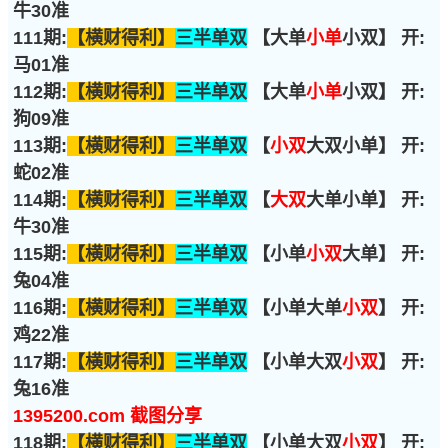
牛30准
111期:
【横财得利】
三半单双
【大单
小单
小双】 开:
马01准
112期:
【横财得利】
三半单双
【大单
小单
小双】 开:
狗09准
113期:
【横财得利】
三半单双
【
小双
大双小单】 开:
蛇02准
114期:
【横财得利】
三半单双
【
大双
大单小单】 开:
牛30准
115期:
【横财得利】
三半单双
【小单
小双
大单】 开:
兔04准
116期:
【横财得利】
三半单双
【小单大单
小双
】 开:
鸡22准
117期:
【横财得利】
三半单双
【小单大双
小双
】 开:
兔16准
1395200.com 截图分享
118期:
【横财得利】
三半单双
【小单大双
小双
】 开: