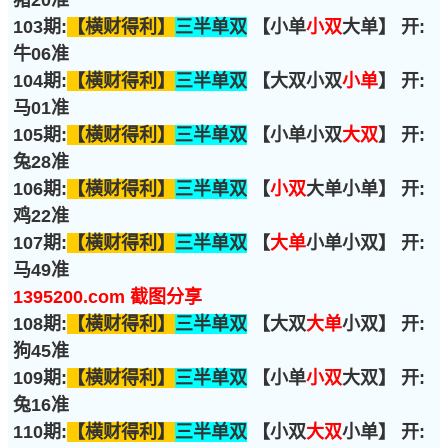
猪20准
103期:
【横财得利】
三半单双
【小单
小双
大单】 开:
牛06准
104期:
【横财得利】
三半单双
【大双小双
小单
】 开:
马01准
105期:
【横财得利】
三半单双
【小单小双
大双
】 开:
兔28准
106期:
【横财得利】
三半单双
【
小双
大单小单】 开:
鸡22准
107期:
【横财得利】
三半单双
【
大单
小单小双】 开:
马49准
1395200.com 截图分享
108期:
【横财得利】
三半单双
【大双
大单
小双】 开:
狗45准
109期:
【横财得利】
三半单双
【小单
小双
大双】 开:
兔16准
110期:
【横财得利】
三半单双
【小双
大双
小单】 开: