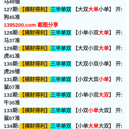
马49错
127期:
【横财得利】
三半单双
【大双
大单
小单】 开:
狗45准
1395200.com 截图分享
128期:
【横财得利】
三半单双
【小单小双
大单
】 开:
马37准
129期:
【横财得利】
三半单双
【大双小双
大单
】 开:
虎41准
130期:
【横财得利】
三半单双
【大双小双小单】 开:
虎29错
131期:
【横财得利】
三半单双
【小双大双
小单
】 开:
鼠07准
132期:
【横财得利】
三半单双
【小单小双
大双
】 开:
牛30准
133期:
【横财得利】
三半单双
【小双
小单
大双】 开:
鼠07准
134期:
【横财得利】
三半单双
【小单
大单
大双】 开: