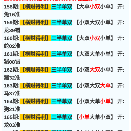
158期:
【横财得利】
三半单双
【大单
小双
小单】 开:
兔16准
159期:
【横财得利】
三半单双
【小双大双小单】 开:
龙39错
160期:
【横财得利】
三半单双
【大双
小双
小单】 开:
蛇02准
161期:
【横财得利】
三半单双
【大双大单小单】 开:
猪08错
162期:
【横财得利】
三半单双
【小双
大双
小单】 开:
猪32准
163期:
【横财得利】
三半单双
【小双大双
大单
】 开:
马37准
164期:
【横财得利】
三半单双
【小双大单
小单
】 开:
狗21准
165期:
【横财得利】
三半单双
【
小单
大单小双】 开:
龙03准