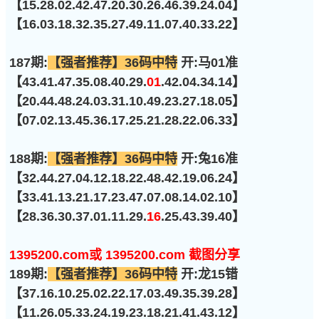
【15.28.02.42.47.20.30.26.46.39.24.04】
【16.03.18.32.35.27.49.11.07.40.33.22】
187期:
【强者推荐】
36码中特
开:马01准
【43.41.47.35.08.40.29.
01
.42.04.34.14】
【20.44.48.24.03.31.10.49.23.27.18.05】
【07.02.13.45.36.17.25.21.28.22.06.33】
188期:
【强者推荐】
36码中特
开:兔16准
【32.44.27.04.12.18.22.48.42.19.06.24】
【33.41.13.21.17.23.47.07.08.14.02.10】
【28.36.30.37.01.11.29.
16
.25.43.39.40】
1395200.com或 1395200.com 截图分享
189期:
【强者推荐】
36码中特
开:龙15错
【37.16.10.25.02.22.17.03.49.35.39.28】
【11.26.05.33.24.19.23.18.21.41.43.12】