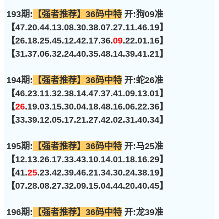
193期:
【强者推荐】
36码中特
开:狗09准
【47.20.44.13.08.30.38.07.27.11.46.19】
【26.18.25.45.12.42.17.36.
09
.22.01.16】
【31.37.06.32.24.40.35.48.14.39.41.21】
194期:
【强者推荐】
36码中特
开:蛇26准
【46.23.11.32.38.14.47.37.41.09.13.01】
【
26
.19.03.15.30.04.18.48.16.06.22.36】
【33.39.12.05.17.21.27.42.02.31.40.34】
195期:
【强者推荐】
36码中特
开:马25准
【12.13.26.17.33.43.10.14.01.18.16.29】
【41.
25
.23.42.39.46.21.34.30.24.38.19】
【07.28.08.27.32.09.15.04.44.20.40.45】
196期:
【强者推荐】
36码中特
开:龙39准