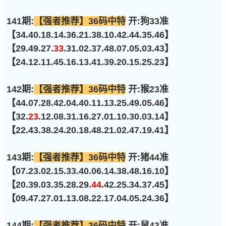
141期:
【强者推荐】
36码中特
开:狗33准
【34.40.18.14.36.21.38.10.42.44.35.46】
【29.49.27.
33
.31.02.37.48.07.05.03.43】
【24.12.11.45.16.13.41.39.20.15.25.23】
142期:
【强者推荐】
36码中特
开:猴23准
【44.07.28.42.04.40.11.13.25.49.05.46】
【32.
23
.12.08.31.16.27.01.10.30.03.14】
【22.43.38.24.20.18.48.21.02.47.19.41】
143期:
【强者推荐】
36码中特
开:猪44准
【07.23.02.15.33.40.06.14.38.48.16.10】
【20.39.03.35.28.29.
44
.42.25.34.37.45】
【09.47.27.01.13.08.22.17.04.05.24.36】
144期:
【强者推荐】
36码中特
开:鼠43准