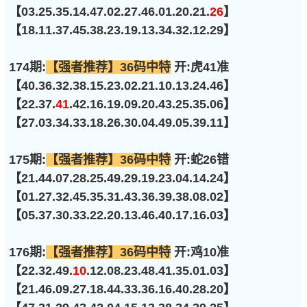
【03.25.35.14.47.02.27.46.01.20.21.
26
】
【18.11.37.45.38.23.19.13.34.32.12.29】
174期:
【强者推荐】
36码中特
开:虎41准
【40.36.32.38.15.23.02.21.10.13.24.46】
【22.37.
41
.42.16.19.09.20.43.25.35.06】
【27.03.34.33.18.26.30.04.49.05.39.11】
175期:
【强者推荐】
36码中特
开:蛇26错
【21.44.07.28.25.49.29.19.23.04.14.24】
【01.27.32.45.35.31.43.36.39.38.08.02】
【05.37.30.33.22.20.13.46.40.17.16.03】
176期:
【强者推荐】
36码中特
开:鸡10准
【22.32.49.
10
.12.08.23.48.41.35.01.03】
【21.46.09.27.18.44.33.36.16.40.28.20】