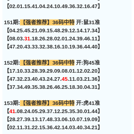
【02.01.15.41.04.24.10.49.36.32.16.47】
151期:
【强者推荐】
36码中特
开:鼠31准
【04.25.45.21.09.15.48.29.12.14.17.34】
【08.03.
31
.18.26.28.02.01.24.39.46.11】
【47.20.43.33.32.38.16.10.19.36.44.40】
152期:
【强者推荐】
36码中特
开:狗45准
【17.10.33.28.39.29.09.08.01.12.02.20】
【47.32.23.40.43.24.27.
45
.11.03.21.36】
【37.34.49.35.38.26.46.25.18.30.04.31】
153期:
【强者推荐】
36码中特
开:虎41准
【
41
.08.24.05.29.37.12.25.35.30.01.44】
【28.27.39.13.17.48.33.06.10.07.19.09】
【02.11.31.22.15.36.42.14.03.40.34.21】