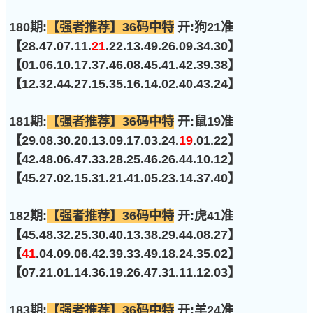
180期:
【强者推荐】
36码中特
开:狗21准
【28.47.07.11.
21
.22.13.49.26.09.34.30】
【01.06.10.17.37.46.08.45.41.42.39.38】
【12.32.44.27.15.35.16.14.02.40.43.24】
181期:
【强者推荐】
36码中特
开:鼠19准
【29.08.30.20.13.09.17.03.24.
19
.01.22】
【42.48.06.47.33.28.25.46.26.44.10.12】
【45.27.02.15.31.21.41.05.23.14.37.40】
182期:
【强者推荐】
36码中特
开:虎41准
【45.48.32.25.30.40.13.38.29.44.08.27】
【
41
.04.09.06.42.39.33.49.18.24.35.02】
【07.21.01.14.36.19.26.47.31.11.12.03】
183期:
【强者推荐】
36码中特
开:羊24准