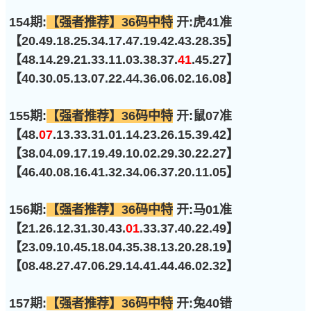
154期:
【强者推荐】
36码中特
开:虎41准
【20.49.18.25.34.17.47.19.42.43.28.35】
【48.14.29.21.33.11.03.38.37.
41
.45.27】
【40.30.05.13.07.22.44.36.06.02.16.08】
155期:
【强者推荐】
36码中特
开:鼠07准
【48.
07
.13.33.31.01.14.23.26.15.39.42】
【38.04.09.17.19.49.10.02.29.30.22.27】
【46.40.08.16.41.32.34.06.37.20.11.05】
156期:
【强者推荐】
36码中特
开:马01准
【21.26.12.31.30.43.
01
.33.37.40.22.49】
【23.09.10.45.18.04.35.38.13.20.28.19】
【08.48.27.47.06.29.14.41.44.46.02.32】
157期:
【强者推荐】
36码中特
开:兔40错