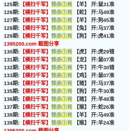
125期:
【横扫千军】
铁杀①肖
【羊】 开:鼠31准
126期:
【横扫千军】
铁杀①肖
【蛇】 开:马49准
127期:
【横扫千军】
铁杀①肖
【羊】 开:狗45准
128期:
【横扫千军】
铁杀①肖
【兔】 开:马37准
129期:
【横扫千军】
铁杀①肖
【狗】 开:虎41准
1395200.com 截图分享
130期:
【横扫千军】
铁杀①肖
【虎】 开:虎29错
131期:
【横扫千军】
铁杀①肖
【龙】 开:鼠07准
132期:
【横扫千军】
铁杀①肖
【牛】 开:牛30错
133期:
【横扫千军】
铁杀①肖
【鸡】 开:鼠07准
134期:
【横扫千军】
铁杀①肖
【猪】 开:马37准
135期:
【横扫千军】
铁杀①肖
【狗】 开:牛30准
136期:
【横扫千军】
铁杀①肖
【猪】 开:羊48准
137期:
【横扫千军】
铁杀①肖
【猴】 开:蛇26准
138期:
【横扫千军】
铁杀①肖
【羊】 开:马49准
139期:
【横扫千军】
铁杀①肖
【猴】 开:羊24准
1395200.com 截图分享