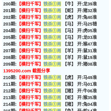
200期:
【横扫千军】
铁杀①肖
【牛】 开:龙39准
201期:
【横扫千军】
铁杀①肖
【蛇】 开:猪32准
202期:
【横扫千军】
铁杀①肖
【虎】 开:兔40准
203期:
【横扫千军】
铁杀①肖
【马】 开:马25错
204期:
【横扫千军】
铁杀①肖
【马】 开:虎05准
205期:
【横扫千军】
铁杀①肖
【马】 开:龙03准
206期:
【横扫千军】
铁杀①肖
【龙】 开:猴47准
207期:
【横扫千军】
铁杀①肖
【羊】 开:鼠31准
208期:
【横扫千军】
铁杀①肖
【羊】 开:鼠19准
209期:
【横扫千军】
铁杀①肖
【羊】 开:猪08准
1395200.com 截图分享
210期:
【横扫千军】
铁杀①肖
【虎】 开:马49准
211期:
【横扫千军】
铁杀①肖
【猴】 开:马01准
212期:
【横扫千军】
铁杀①肖
【猪】 开:牛06准
213期:
【横扫千军】
铁杀①肖
【蛇】 开:猴35准
214期:
【横扫千军】
铁杀①肖
【猪】 开:兔04准