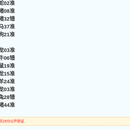
蛇02准
猪08准
猪32错
马37准
狗21准
龙03准
牛06错
鼠19准
龙15准
羊24准
龙03准
兔28错
猪44准
1点28分公开验证
.