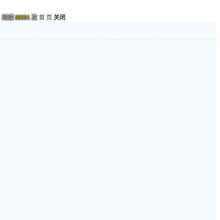
阅读
80091
次
首 页
关闭