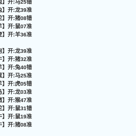
】开:马25错
】开:龙39准
】开:猪08错
】开:鼠07准
虎】开:羊36准
】开:龙39准
】开:猪32准
】开:兔40错
】开:马25准
】开:虎05错
】开:龙03准
】开:猴47准
】开:鼠31错
】开:鼠19准
】开:猪08准