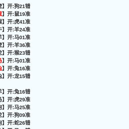
】开:狗21错
鼠
】开:鼠19准
】开:虎41准
牛】开:羊24准
羊】开:马01准
】开:羊36准
】开:猴23错
马
】开:马01准
兔
】开:兔16准
】开:龙15错
】开:兔16错
】开:虎29准
】开:马25准
龙】开:狗09准
】开:蛇26错