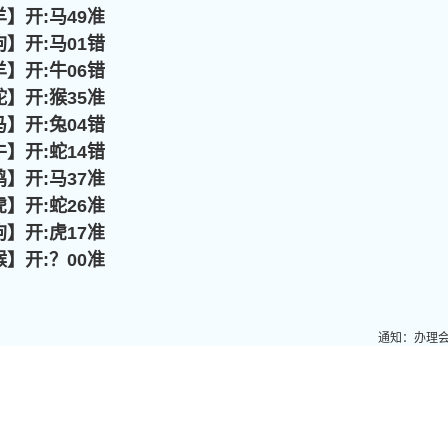
羊】开:马49准
】开:马01错
】开:牛06错
】开:猴35准
】开:兔04错
】开:蛇14错
鸡】开:马37准
】开:蛇26准
狗】开:虎17准
】开:？00准
通知：办理会员联总管微信：ju