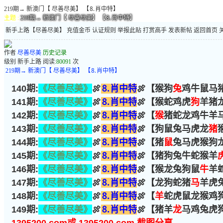
219期→ 新澳门【 尽善尽美】 【⒏肖中特】
主题 :
219期→ 新澳门【 尽善尽美】 【⒏肖中特】
新手上路
【
尽善尽美
】
充值金币
认证规则
举报此贴
打赏高手
发表新帖
返回首页
作者
尽善尽美
历史记录
级别
新手上路
阅读:
80091
次
219期→ 新澳门【 尽善尽美】 【⒏肖中特】
140期:
《尽善尽美》
🍖
⒏肖中特
🍖【猴狗
兔
鸡牛鼠马猪
141期:
《尽善尽美》
🍖
⒏肖中特
🍖【猴蛇鸡虎
狗
羊猪龙
142期:
《尽善尽美》
🍖
⒏肖中特
🍖【
猴
猪蛇龙鸡牛羊马
143期:
《尽善尽美》
🍖
⒏肖中特
🍖【狗鼠兔马虎龙
猪
144期:
《尽善尽美》
🍖
⒏肖中特
🍖【猪
鼠
兔马虎猴狗龙
145期:
《尽善尽美》
🍖
⒏肖中特
🍖【猪狗兔牛蛇猴羊
146期:
《尽善尽美》
🍖
⒏肖中特
🍖【猴龙兔狗鼠
牛
羊
147期:
《尽善尽美》
🍖
⒏肖中特
🍖【龙狗蛇猪
马
羊虎兔
148期:
《尽善尽美》
🍖
⒏肖中特
🍖【
羊
蛇虎鼠龙猴鸡狗
149期:
《尽善尽美》
🍖
⒏肖中特
🍖【猪羊
龙
马鸡兔虎狗