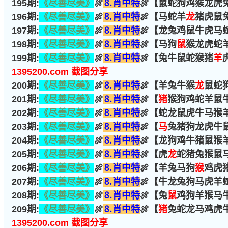
195期:
《尽善尽美》
🍖
⒏肖中特
🍖【鼠蛇狗鸡猴龙虎兔
196期:
《尽善尽美》
🍖
⒏肖中特
🍖【马蛇羊
龙
猪虎鼠兔
197期:
《尽善尽美》
🍖
⒏肖中特
🍖【龙兔鸡鼠牛虎马蛇
198期:
《尽善尽美》
🍖
⒏肖中特
🍖【马狗
鼠
猴龙虎蛇羊
199期:
《尽善尽美》
🍖
⒏肖中特
🍖【兔牛鼠蛇猴猪
羊
1395200.com 截图分享
200期:
《尽善尽美》
🍖
⒏肖中特
🍖【羊兔牛猴
龙
鼠蛇狗
201期:
《尽善尽美》
🍖
⒏肖中特
🍖【
猪
猴狗鸡蛇羊鼠牛
202期:
《尽善尽美》
🍖
⒏肖中特
🍖【蛇龙鼠虎牛马猴羊
203期:
《尽善尽美》
🍖
⒏肖中特
🍖【
马
兔猪狗龙虎牛鼠
204期:
《尽善尽美》
🍖
⒏肖中特
🍖【龙狗鸡牛猪鼠猴羊
205期:
《尽善尽美》
🍖
⒏肖中特
🍖【虎
龙
蛇猪兔猴鼠马
206期:
《尽善尽美》
🍖
⒏肖中特
🍖【羊兔马狗
猴
鸡虎猪
207期:
《尽善尽美》
🍖
⒏肖中特
🍖【牛龙兔狗马虎羊蛇
208期:
《尽善尽美》
🍖
⒏肖中特
🍖【兔
鼠
鸡狗羊猴马牛
209期:
《尽善尽美》
🍖
⒏肖中特
🍖【
猪
兔蛇龙马鸡虎牛
1395200.com 截图分享