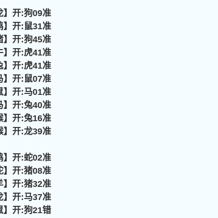
】开:狗09准
】开:鼠31准
】开:狗45准
】开:虎41准
】开:虎41准
马】开:鼠07准
】开:马01准
】开:兔40准
猴】开:兔16准
】开:龙39准
】开:蛇02准
】开:猪08准
】开:猪32准
】开:马37准
】开:狗21错