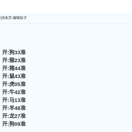
关闭本页
编辑帖子
开:狗33准
开:猴23准
开:猪44准
开:鼠43准
开:虎05准
开:牛42准
开:马13准
】开:羊48准
开:龙27准
开:狗09准