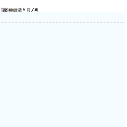
阅读
80122
次
首 页
关闭