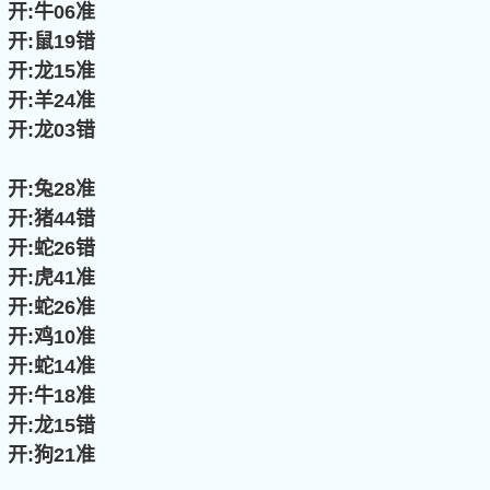
开:牛06准
开:鼠19错
开:龙15准
开:羊24准
开:龙03错
开:兔28准
开:猪44错
开:蛇26错
开:虎41准
开:蛇26准
开:鸡10准
】开:蛇14准
开:牛18准
开:龙15错
开:狗21准