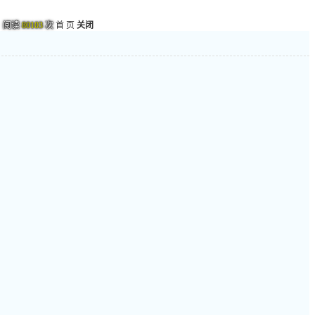
阅读
80103
次
首 页
关闭