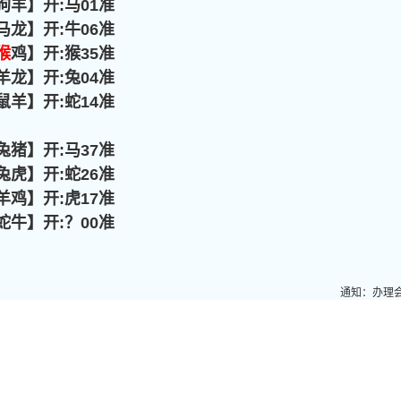
羊】开:马01准
龙】开:牛06准
猴
鸡】开:猴35准
龙】开:兔04准
鼠羊】开:蛇14准
兔猪】开:马37准
兔虎】开:蛇26准
羊鸡】开:虎17准
蛇牛】开:？00准
通知：办理会员联总管微信：