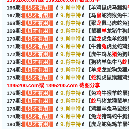
1395200.com或 1395200.com 截图分享
166期:
〖贝才有用〗
💄
⒐肖中特
💄【羊鸡鼠虎马猪狗
167期:
〖贝才有用〗
💄
⒐肖中特
💄【马
鼠
蛇狗猴兔牛羊
168期:
〖贝才有用〗
💄
⒐肖中特
💄【猴
龙
鼠马虎蛇兔狗
169期:
〖贝才有用〗
💄
⒐肖中特
💄【鼠猴
羊
龙猪牛狗
170期:
〖贝才有用〗
💄
⒐肖中特
💄【鼠
龙
虎兔羊蛇猪牛
171期:
〖贝才有用〗
💄
⒐肖中特
💄【牛猪
兔
虎龙蛇鸡
172期:
〖贝才有用〗
💄
⒐肖中特
💄【虎牛鸡龙
猪
兔狗
173期:
〖贝才有用〗
💄
⒐肖中特
💄【狗猪羊兔牛马
蛇
174期:
〖贝才有用〗
💄
⒐肖中特
💄【羊
虎
龙蛇狗兔猴鸡
175期:
〖贝才有用〗
💄
⒐肖中特
💄【
蛇
狗虎鼠猴猪鸡兔
1395200.com或 1395200.com 截图分享
176期:
〖贝才有用〗
💄
⒐肖中特
💄【兔
鸡
牛猴羊蛇鼠狗
177期:
〖贝才有用〗
💄
⒐肖中特
💄【
蛇
马猪龙猴鼠羊虎
178期:
〖贝才有用〗
💄
⒐肖中特
💄【鸡猴羊兔马鼠蛇
179期:
〖贝才有用〗
💄
⒐肖中特
💄【兔
龙
猪鸡蛇牛狗猴
180期:
〖贝才有用〗
💄
⒐肖中特
💄【虎龙蛇兔鸡羊鼠