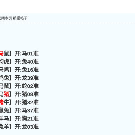
关闭本页
编辑帖子
马
鼠】开:马01准
狗虎】开:兔40准
鸡】开:兔16准
鸡兔】开:龙39准
马鼠】开:蛇02准
马
猪
】开:猪08准
猪
牛】开:猪32准
鼠兔】开:马37准
羊马】开:狗21准
兔羊】开:龙03准