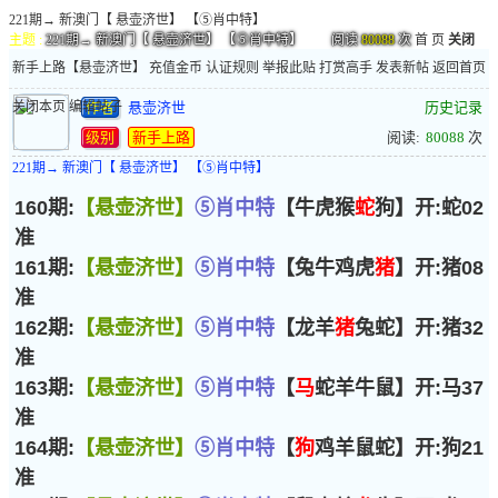
221期→ 新澳门【 悬壶济世】 【⑤肖中特】
主题 :
221期→ 新澳门【 悬壶济世】 【⑤肖中特】
阅读
80088
次
首 页
关闭
新手上路
【
悬壶济世
】
充值金币
认证规则
举报此贴
打赏高手
发表新帖
返回首页
关闭本页
编辑帖子
作者
悬壶济世
历史记录
级别
新手上路
阅读:
80088
次
221期→ 新澳门【 悬壶济世】 【⑤肖中特】
160期:
【悬壶济世】
⑤肖中特
【牛虎猴
蛇
狗】开:蛇02
准
161期:
【悬壶济世】
⑤肖中特
【兔牛鸡虎
猪
】开:猪08
准
162期:
【悬壶济世】
⑤肖中特
【龙羊
猪
兔蛇】开:猪32
准
163期:
【悬壶济世】
⑤肖中特
【
马
蛇羊牛鼠】开:马37
准
164期:
【悬壶济世】
⑤肖中特
【
狗
鸡羊鼠蛇】开:狗21
准