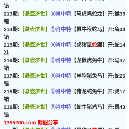
错
213期:
【悬壶济世】
⑤肖中特
【马虎鸡蛇龙】开:猴35
错
214期:
【悬壶济世】
⑤肖中特
【鼠牛猴蛇马】开:兔04
错
215期:
【悬壶济世】
⑤肖中特
【虎猪鼠
蛇
猴】开:蛇14
准
216期:
【悬壶济世】
⑤肖中特
【龙鼠虎兔牛】开:马37
错
217期:
【悬壶济世】
⑤肖中特
【羊狗猪兔马】开:蛇26
错
218期:
【悬壶济世】
⑤肖中特
【猪龙蛇兔牛】开:虎17
错
219期:
【悬壶济世】
⑤肖中特
【蛇牛猪鸡马】开:鼠43
错
1395200.com 截图分享