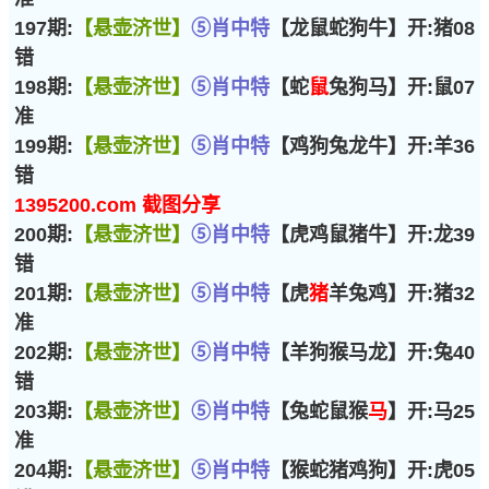
197期:
【悬壶济世】
⑤肖中特
【龙鼠蛇狗牛】开:猪08
错
198期:
【悬壶济世】
⑤肖中特
【蛇
鼠
兔狗马】开:鼠07
准
199期:
【悬壶济世】
⑤肖中特
【鸡狗兔龙牛】开:羊36
错
1395200.com 截图分享
200期:
【悬壶济世】
⑤肖中特
【虎鸡鼠猪牛】开:龙39
错
201期:
【悬壶济世】
⑤肖中特
【虎
猪
羊兔鸡】开:猪32
准
202期:
【悬壶济世】
⑤肖中特
【羊狗猴马龙】开:兔40
错
203期:
【悬壶济世】
⑤肖中特
【兔蛇鼠猴
马
】开:马25
准
204期:
【悬壶济世】
⑤肖中特
【猴蛇猪鸡狗】开:虎05