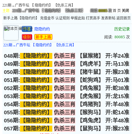
221期→广西牛坛 【 隐隐约约】 【仇杀三肖】
主题 :
221期→广西牛坛 【 隐隐约约】 【仇杀三肖】
阅读
80085
次
首 页
关闭
新手上路
【
隐隐约约
】
充值金币
认证规则
举报此贴
打赏高手
发表新帖
返回首页
关闭本页
编辑帖子
作者
隐隐约约
历史记录
级别
新手上路
阅读:
80085
次
221期→广西牛坛 【 隐隐约约】 【仇杀三肖】
048期:
【隐隐约约】
仇杀三肖
【鼠猴猪】 开:羊24准
049期:
【隐隐约约】
仇杀三肖
【鸡虎羊】 开:马13准
050期:
【隐隐约约】
仇杀三肖
【猪牛鼠】 开:猴23准
051期:
【隐隐约约】
仇杀三肖
【蛇狗鸡】 开:马01准
052期:
【隐隐约约】
仇杀三肖
【鸡兔猴】 开:蛇38准
053期:
【隐隐约约】
仇杀三肖
【虎兔猴】 开:龙15准
054期:
【隐隐约约】
仇杀三肖
【鸡猪狗】 开:羊48准
055期:
【隐隐约约】
仇杀三肖
【猴狗马】 开:蛇14准
056期:
【隐隐约约】
仇杀三肖
【鸡兔虎】 开:羊48准
057期:
【隐隐约约】
仇杀三肖
【鼠狗马】 开:猴23准