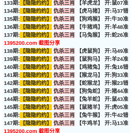
133期:
【隐隐约约】
仇杀三肖
【羊虎龙】 开:鼠07准
134期:
【隐隐约约】
仇杀三肖
【虎马猪】 开:马37错
135期:
【隐隐约约】
仇杀三肖
【狗鸡猴】 开:牛30准
136期:
【隐隐约约】
仇杀三肖
【牛猪鸡】 开:羊48准
137期:
【隐隐约约】
仇杀三肖
【马兔猴】 开:蛇26准
1395200.com 截图分享
138期:
【隐隐约约】
仇杀三肖
【虎鼠狗】 开:马49准
139期:
【隐隐约约】
仇杀三肖
【鼠狗马】 开:羊24准
140期:
【隐隐约约】
仇杀三肖
【鸡猪兔】 开:兔16错
141期:
【隐隐约约】
仇杀三肖
【猴龙马】 开:狗33准
142期:
【隐隐约约】
仇杀三肖
【蛇猴龙】 开:猴23错
143期:
【隐隐约约】
仇杀三肖
【狗兔蛇】 开:猪44准
144期:
【隐隐约约】
仇杀三肖
【兔羊蛇】 开:鼠43准
145期:
【隐隐约约】
仇杀三肖
【鼠猪羊】 开:虎05准
146期:
【隐隐约约】
仇杀三肖
【兔牛猴】 开:牛42错
147期:
【隐隐约约】
仇杀三肖
【牛鸡羊】 开:马13准
1395200.com 截图分享