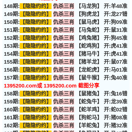
148期:
【隐隐约约】
仇杀三肖
【马龙狗】 开:羊48准
149期:
【隐隐约约】
仇杀三肖
【狗虎龙】 开:龙27错
150期:
【隐隐约约】
仇杀三肖
【鼠马虎】 开:狗09准
151期:
【隐隐约约】
仇杀三肖
【马兔蛇】 开:鼠31准
152期:
【隐隐约约】
仇杀三肖
【鸡兔猪】 开:狗45准
153期:
【隐隐约约】
仇杀三肖
【蛇鸡狗】 开:虎41准
154期:
【隐隐约约】
仇杀三肖
【猪马牛】 开:虎41准
155期:
【隐隐约约】
仇杀三肖
【猪羊龙】 开:鼠07准
156期:
【隐隐约约】
仇杀三肖
【龙蛇虎】 开:马01准
157期:
【隐隐约约】
仇杀三肖
【鼠牛猴】 开:兔40准
1395200.com或 1395200.com 截图分享
158期:
【隐隐约约】
仇杀三肖
【鼠猪兔】 开:兔16错
159期:
【隐隐约约】
仇杀三肖
【蛇兔牛】 开:龙39准
160期:
【隐隐约约】
仇杀三肖
【蛇羊鸡】 开:蛇02错
161期:
【隐隐约约】
仇杀三肖
【狗蛇马】 开:猪08准
162期:
【隐隐约约】
仇杀三肖
【羊蛇兔】 开:猪32准