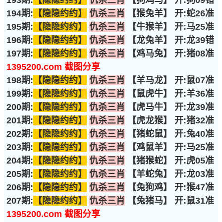
193期:
【隐隐约约】
仇杀三肖
【狗鸡马】 开:狗09错
194期:
【隐隐约约】
仇杀三肖
【猴兔羊】 开:蛇26准
195期:
【隐隐约约】
仇杀三肖
【牛猴羊】 开:马25准
196期:
【隐隐约约】
仇杀三肖
【龙兔羊】 开:龙39错
197期:
【隐隐约约】
仇杀三肖
【鸡马兔】 开:猪08准
1395200.com 截图分享
198期:
【隐隐约约】
仇杀三肖
【羊马龙】 开:鼠07准
199期:
【隐隐约约】
仇杀三肖
【鼠虎牛】 开:羊36准
200期:
【隐隐约约】
仇杀三肖
【虎马牛】 开:龙39准
201期:
【隐隐约约】
仇杀三肖
【虎龙猴】 开:猪32准
202期:
【隐隐约约】
仇杀三肖
【猪蛇鼠】 开:兔40准
203期:
【隐隐约约】
仇杀三肖
【鸡鼠羊】 开:马25准
204期:
【隐隐约约】
仇杀三肖
【猪猴蛇】 开:虎05准
205期:
【隐隐约约】
仇杀三肖
【羊蛇兔】 开:龙03准
206期:
【隐隐约约】
仇杀三肖
【兔狗鸡】 开:猴47准
207期:
【隐隐约约】
仇杀三肖
【兔猪马】 开:鼠31准
1395200.com 截图分享