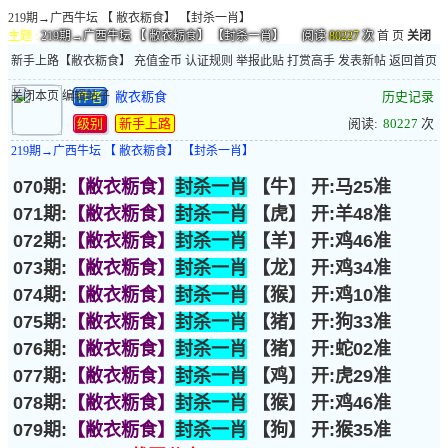
219期→广西牛坛 【 敝衣粝食】 【封杀一肖】
主题 :
219期→广西牛坛 【 敝衣粝食】 【封杀一肖】
阅读
80227
次
首 页
关闭
新手上路
【
敝衣粝食
】
充值金币
认证规则
举报此贴
打赏高手
发表新帖
返回首页
关闭本页
编辑帖子
作者
敝衣粝食
历史记录
级别
新手上路
阅读:
80227
次
219期→广西牛坛 【 敝衣粝食】 【封杀一肖】
070期:
【敝衣粝食】
封杀一肖
【牛】 开:马25准
071期:
【敝衣粝食】
封杀一肖
【虎】 开:羊48准
072期:
【敝衣粝食】
封杀一肖
【羊】 开:鸡46准
073期:
【敝衣粝食】
封杀一肖
【龙】 开:鸡34准
074期:
【敝衣粝食】
封杀一肖
【猴】 开:鸡10准
075期:
【敝衣粝食】
封杀一肖
【猪】 开:狗33准
076期:
【敝衣粝食】
封杀一肖
【猪】 开:蛇02准
077期:
【敝衣粝食】
封杀一肖
【鸡】 开:虎29准
078期:
【敝衣粝食】
封杀一肖
【猴】 开:鸡46准
079期:
【敝衣粝食】
封杀一肖
【狗】 开:猴35准