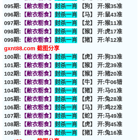
095期:
【敝衣粝食】
封杀一肖
【狗】 开:猴35准
096期:
【敝衣粝食】
封杀一肖
【马】 开:鼠43准
097期:
【敝衣粝食】
封杀一肖
【龙】 开:猴11准
098期:
【敝衣粝食】
封杀一肖
【猴】 开:虎17准
099期:
【敝衣粝食】
封杀一肖
【猪】 开:羊12准
gxnt88.com 截图分享
100期:
【敝衣粝食】
封杀一肖
【虎】 开:狗33准
101期:
【敝衣粝食】
封杀一肖
【猴】 开:龙39准
102期:
【敝衣粝食】
封杀一肖
【猴】 开:猪20准
103期:
【敝衣粝食】
封杀一肖
【牛】 开:牛06错
104期:
【敝衣粝食】
封杀一肖
【猪】 开:马01准
105期:
【敝衣粝食】
封杀一肖
【虎】 开:兔28准
106期:
【敝衣粝食】
封杀一肖
【马】 开:鸡22准
107期:
【敝衣粝食】
封杀一肖
【蛇】 开:马49准
108期:
【敝衣粝食】
封杀一肖
【虎】 开:狗45准
109期:
【敝衣粝食】
封杀一肖
【猪】 开:兔16准