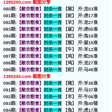
1395200.com 截图分享
080期:
【敝衣粝食】
封杀一肖
【猴】 开:龙03准
081期:
【敝衣粝食】
封杀一肖
【蛇】 开:虎17准
082期:
【敝衣粝食】
封杀一肖
【羊】 开:龙27准
083期:
【敝衣粝食】
封杀一肖
【鼠】 开:虎05准
084期:
【敝衣粝食】
封杀一肖
【蛇】 开:兔16准
085期:
【敝衣粝食】
封杀一肖
【猴】 开:鼠19准
086期:
【敝衣粝食】
封杀一肖
【牛】 开:羊12准
087期:
【敝衣粝食】
封杀一肖
【鸡】 开:蛇26准
088期:
【敝衣粝食】
封杀一肖
【鸡】 开:龙27准
089期:
【敝衣粝食】
封杀一肖
【蛇】 开:马49准
1395200.com 截图分享
090期:
【敝衣粝食】
封杀一肖
【猪】 开:羊36准
091期:
【敝衣粝食】
封杀一肖
【虎】 开:马37准
092期:
【敝衣粝食】
封杀一肖
【羊】 开:牛06准
093期:
【敝衣粝食】
封杀一肖
【兔】 开:兔40错
094期:
【敝衣粝食】
封杀一肖
【兔】 开:虎17准