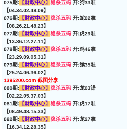
075期:
〖財政中心〗
稳杀五码
开:狗33准
【04.34.02.48.09】
076期:
〖財政中心〗
稳杀五码
开:蛇02准
【08.26.21.48.23】
077期:
〖財政中心〗
稳杀五码
开:虎29准
【13.36.12.27.11】
078期:
〖財政中心〗
稳杀五码
开:鸡46准
【23.29.09.05.31】
079期:
〖財政中心〗
稳杀五码
开:猴35准
【25.24.06.36.02】
1395200.com 截图分享
080期:
〖財政中心〗
稳杀五码
开:龙03错
【02.22.05.37.03】
081期:
〖財政中心〗
稳杀五码
开:虎17准
【08.49.48.15.33】
082期:
〖財政中心〗
稳杀五码
开:龙27准
【16.34.12.28.35】