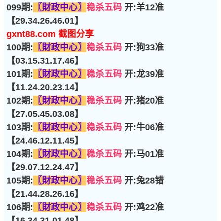
099期:
〖財政中心〗
稳杀五码
开:羊12准
【29.34.26.46.01】
gxnt88.com 截图分享
100期:
〖財政中心〗
稳杀五码
开:狗33准
【03.15.31.17.46】
101期:
〖財政中心〗
稳杀五码
开:龙39准
【11.24.20.23.14】
102期:
〖財政中心〗
稳杀五码
开:猪20准
【27.05.45.03.08】
103期:
〖財政中心〗
稳杀五码
开:牛06准
【24.46.12.11.45】
104期:
〖財政中心〗
稳杀五码
开:马01准
【29.07.12.24.47】
105期:
〖財政中心〗
稳杀五码
开:兔28错
【21.44.28.26.16】
106期:
〖財政中心〗
稳杀五码
开:鸡22准
【16.34.31.01.48】