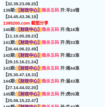
【32.39.23.08.20】
139期:
〖財政中心〗
稳杀五码
开:羊24错
【24.45.43.36.19】
1395200.com 截图分享
140期:
〖財政中心〗
稳杀五码
开:兔16准
【11.10.05.28.23】
141期:
〖財政中心〗
稳杀五码
开:狗33准
【30.44.06.22.49】
142期:
〖財政中心〗
稳杀五码
开:猴23准
【29.15.16.21.24】
143期:
〖財政中心〗
稳杀五码
开:猪44准
【25.30.47.18.33】
144期:
〖財政中心〗
稳杀五码
开:鼠43准
【27.14.44.02.20】
145期:
〖財政中心〗
稳杀五码
开:虎05准
【25.06.15.22.47】