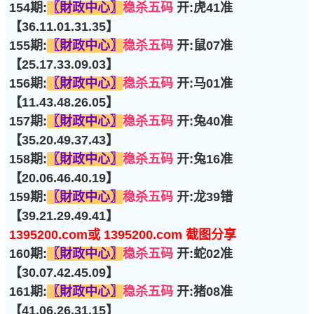
154期:
〖財政中心〗
稳杀五码
开:虎41准
【36.11.01.31.35】
155期:
〖財政中心〗
稳杀五码
开:鼠07准
【25.17.33.09.03】
156期:
〖財政中心〗
稳杀五码
开:马01准
【11.43.48.26.05】
157期:
〖財政中心〗
稳杀五码
开:兔40准
【35.20.49.37.43】
158期:
〖財政中心〗
稳杀五码
开:兔16准
【20.06.46.40.19】
159期:
〖財政中心〗
稳杀五码
开:龙39错
【39.21.29.49.41】
1395200.com或 1395200.com 截图分享
160期:
〖財政中心〗
稳杀五码
开:蛇02准
【30.07.42.45.09】
161期:
〖財政中心〗
稳杀五码
开:猪08准
【41.06.26.31.15】