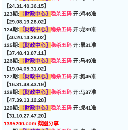
【24.31.40.36.15】
123期:
〖財政中心〗
稳杀五码
开:鸡46准
【29.08.19.28.02】
124期:
〖財政中心〗
稳杀五码
开:龙39准
【40.20.14.28.02】
125期:
〖財政中心〗
稳杀五码
开:鼠31准
【37.48.43.07.11】
126期:
〖財政中心〗
稳杀五码
开:马49准
【19.04.05.31.02】
127期:
〖財政中心〗
稳杀五码
开:狗45准
【16.31.48.43.19】
128期:
〖財政中心〗
稳杀五码
开:马37准
【47.39.13.12.28】
129期:
〖財政中心〗
稳杀五码
开:虎41准
【31.10.27.47.20】
1395200.com 截图分享