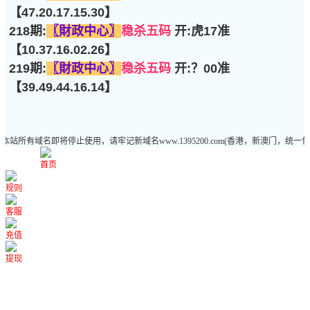
【47.20.17.15.30】
218期:
〖財政中心〗
稳杀五码
开:虎17准
【10.37.16.02.26】
219期:
〖財政中心〗
稳杀五码
开:？00准
【39.49.44.16.14】
将停止使用，请牢记新域名www.1395200.com(香港，新澳门，统一包月300看所有资
首页
规则
客服
充值
提现