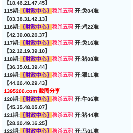
【18.46.21.47.45】
115期:
〖財政中心〗
稳杀五码
开:兔04准
【03.38.31.42.13】
116期:
〖財政中心〗
稳杀五码
开:鸡22准
【42.39.08.26.37】
117期:
〖財政中心〗
稳杀五码
开:兔16准
【32.12.19.39.10】
118期:
〖財政中心〗
稳杀五码
开:猪08准
【36.35.01.39.44】
119期:
〖財政中心〗
稳杀五码
开:猴11准
【44.26.40.29.43】
1395200.com 截图分享
120期:
〖財政中心〗
稳杀五码
开:牛06准
【45.35.48.05.07】
121期:
〖財政中心〗
稳杀五码
开:猪44准
【28.20.49.16.25】
122期:
〖財政中心〗
稳杀五码
开:马01准