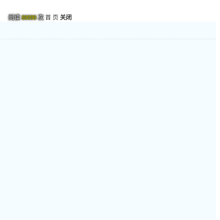
阅读
80090
次
首 页
关闭