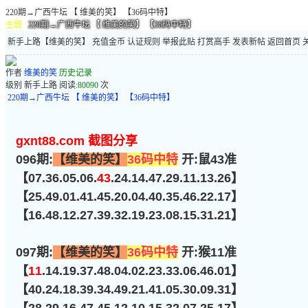
220期→广西牛坛 【 维美的笑】 【36码中特】
主题 :
220期→广西牛坛 【 维美的笑】 【36码中特】
新手上路
【
维美的笑
】
充值金币
认证规则
举报此贴
打赏高手
发表新帖
返回首页
作者
维美的笑
历史记录
级别
新手上路
阅读:
80090
次
220期→广西牛坛 【 维美的笑】 【36码中特】
gxnt88.com 截图分享
096期:
【维美的笑】
36码中特
开:鼠43准
【07.36.05.06.
43
.24.14.47.29.11.13.26】
【25.49.01.41.45.20.04.40.35.46.22.17】
【16.48.12.27.39.32.19.23.08.15.31.21】
097期:
【维美的笑】
36码中特
开:猴11准
【
11
.14.19.37.48.04.02.23.33.06.46.01】
【40.24.18.39.34.49.21.41.05.30.09.31】