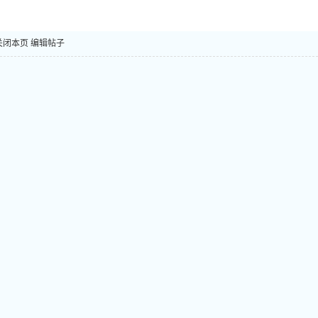
关闭本页
编辑帖子