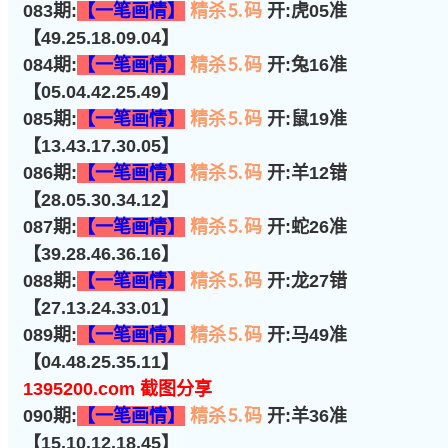
083期:
【一笔画情】
精杀⒌码
开:虎05准
【49.25.18.09.04】
084期:
【一笔画情】
精杀⒌码
开:兔16准
【05.04.42.25.49】
085期:
【一笔画情】
精杀⒌码
开:鼠19准
【13.43.17.30.05】
086期:
【一笔画情】
精杀⒌码
开:羊12错
【28.05.30.34.12】
087期:
【一笔画情】
精杀⒌码
开:蛇26准
【39.28.46.36.16】
088期:
【一笔画情】
精杀⒌码
开:龙27错
【27.13.24.33.01】
089期:
【一笔画情】
精杀⒌码
开:马49准
【04.48.25.35.11】
1395200.com 截图分享
090期:
【一笔画情】
精杀⒌码
开:羊36准
【15.10.12.18.45】