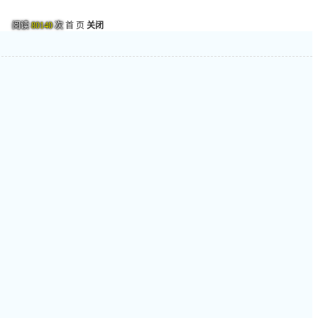
阅读
80140
次
首 页
关闭