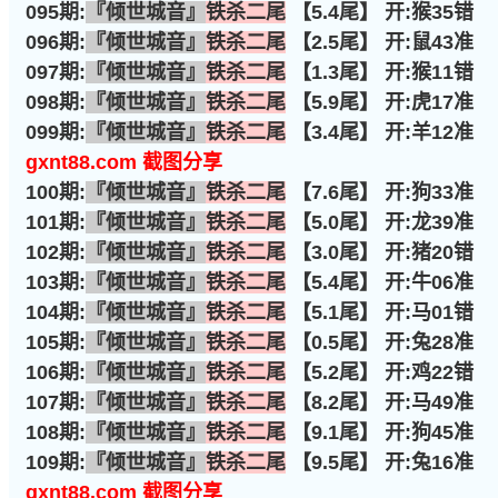
095期:
『倾世城音』
铁杀二尾
【5.4尾】 开:猴35错
096期:
『倾世城音』
铁杀二尾
【2.5尾】 开:鼠43准
097期:
『倾世城音』
铁杀二尾
【1.3尾】 开:猴11错
098期:
『倾世城音』
铁杀二尾
【5.9尾】 开:虎17准
099期:
『倾世城音』
铁杀二尾
【3.4尾】 开:羊12准
gxnt88.com 截图分享
100期:
『倾世城音』
铁杀二尾
【7.6尾】 开:狗33准
101期:
『倾世城音』
铁杀二尾
【5.0尾】 开:龙39准
102期:
『倾世城音』
铁杀二尾
【3.0尾】 开:猪20错
103期:
『倾世城音』
铁杀二尾
【5.4尾】 开:牛06准
104期:
『倾世城音』
铁杀二尾
【5.1尾】 开:马01错
105期:
『倾世城音』
铁杀二尾
【0.5尾】 开:兔28准
106期:
『倾世城音』
铁杀二尾
【5.2尾】 开:鸡22错
107期:
『倾世城音』
铁杀二尾
【8.2尾】 开:马49准
108期:
『倾世城音』
铁杀二尾
【9.1尾】 开:狗45准
109期:
『倾世城音』
铁杀二尾
【9.5尾】 开:兔16准
gxnt88.com 截图分享