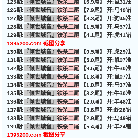
125期:
『倾世城音』
铁杀二尾
【6.9尾】 开:鼠31准
126期:
『倾世城音』
铁杀二尾
【7.9尾】 开:马49错
127期:
『倾世城音』
铁杀二尾
【8.3尾】 开:狗45准
128期:
『倾世城音』
铁杀二尾
【1.5尾】 开:马37准
129期:
『倾世城音』
铁杀二尾
【4.1尾】 开:虎41错
1395200.com 截图分享
130期:
『倾世城音』
铁杀二尾
【0.5尾】 开:虎29准
131期:
『倾世城音』
铁杀二尾
【5.0尾】 开:鼠07准
132期:
『倾世城音』
铁杀二尾
【9.6尾】 开:牛30准
133期:
『倾世城音』
铁杀二尾
【1.8尾】 开:鼠07准
134期:
『倾世城音』
铁杀二尾
【1.0尾】 开:马37准
135期:
『倾世城音』
铁杀二尾
【3.2尾】 开:牛30准
136期:
『倾世城音』
铁杀二尾
【2.0尾】 开:羊48准
137期:
『倾世城音』
铁杀二尾
【8.6尾】 开:蛇26错
138期:
『倾世城音』
铁杀二尾
【2.9尾】 开:马49错
139期:
『倾世城音』
铁杀二尾
【5.4尾】 开:羊24错
1395200.com 截图分享