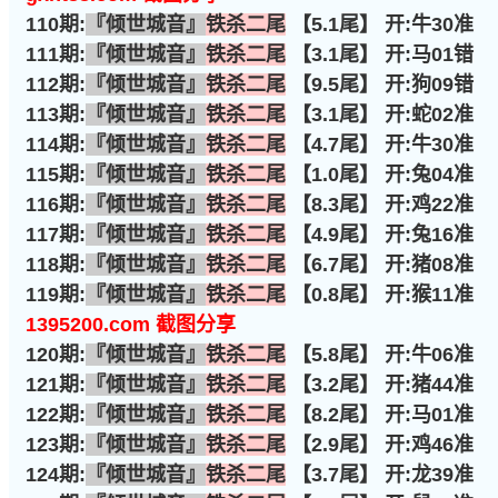
110期:
『倾世城音』
铁杀二尾
【5.1尾】 开:牛30准
111期:
『倾世城音』
铁杀二尾
【3.1尾】 开:马01错
112期:
『倾世城音』
铁杀二尾
【9.5尾】 开:狗09错
113期:
『倾世城音』
铁杀二尾
【3.1尾】 开:蛇02准
114期:
『倾世城音』
铁杀二尾
【4.7尾】 开:牛30准
115期:
『倾世城音』
铁杀二尾
【1.0尾】 开:兔04准
116期:
『倾世城音』
铁杀二尾
【8.3尾】 开:鸡22准
117期:
『倾世城音』
铁杀二尾
【4.9尾】 开:兔16准
118期:
『倾世城音』
铁杀二尾
【6.7尾】 开:猪08准
119期:
『倾世城音』
铁杀二尾
【0.8尾】 开:猴11准
1395200.com 截图分享
120期:
『倾世城音』
铁杀二尾
【5.8尾】 开:牛06准
121期:
『倾世城音』
铁杀二尾
【3.2尾】 开:猪44准
122期:
『倾世城音』
铁杀二尾
【8.2尾】 开:马01准
123期:
『倾世城音』
铁杀二尾
【2.9尾】 开:鸡46准
124期:
『倾世城音』
铁杀二尾
【3.7尾】 开:龙39准