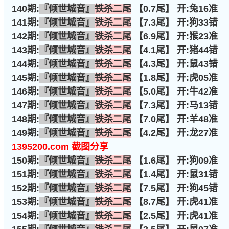
140期:
『倾世城音』
铁杀二尾
【0.7尾】 开:兔16准
141期:
『倾世城音』
铁杀二尾
【7.3尾】 开:狗33错
142期:
『倾世城音』
铁杀二尾
【6.9尾】 开:猴23准
143期:
『倾世城音』
铁杀二尾
【4.1尾】 开:猪44错
144期:
『倾世城音』
铁杀二尾
【4.3尾】 开:鼠43错
145期:
『倾世城音』
铁杀二尾
【1.8尾】 开:虎05准
146期:
『倾世城音』
铁杀二尾
【5.0尾】 开:牛42准
147期:
『倾世城音』
铁杀二尾
【7.3尾】 开:马13错
148期:
『倾世城音』
铁杀二尾
【7.0尾】 开:羊48准
149期:
『倾世城音』
铁杀二尾
【4.2尾】 开:龙27准
1395200.com 截图分享
150期:
『倾世城音』
铁杀二尾
【1.6尾】 开:狗09准
151期:
『倾世城音』
铁杀二尾
【1.4尾】 开:鼠31错
152期:
『倾世城音』
铁杀二尾
【7.5尾】 开:狗45错
153期:
『倾世城音』
铁杀二尾
【8.7尾】 开:虎41准
154期:
『倾世城音』
铁杀二尾
【2.5尾】 开:虎41准