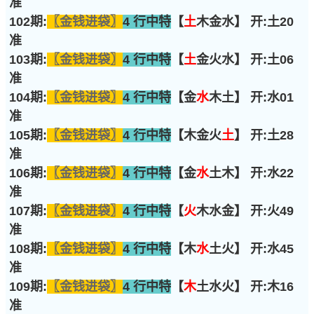
准
102期:
〖金钱进袋〗
4 行中特
【
土
木金水】 开:土20
准
103期:
〖金钱进袋〗
4 行中特
【
土
金火水】 开:土06
准
104期:
〖金钱进袋〗
4 行中特
【金
水
木土】 开:水01
准
105期:
〖金钱进袋〗
4 行中特
【木金火
土
】 开:土28
准
106期:
〖金钱进袋〗
4 行中特
【金
水
土木】 开:水22
准
107期:
〖金钱进袋〗
4 行中特
【
火
木水金】 开:火49
准
108期:
〖金钱进袋〗
4 行中特
【木
水
土火】 开:水45
准
109期:
〖金钱进袋〗
4 行中特
【
木
土水火】 开:木16
准