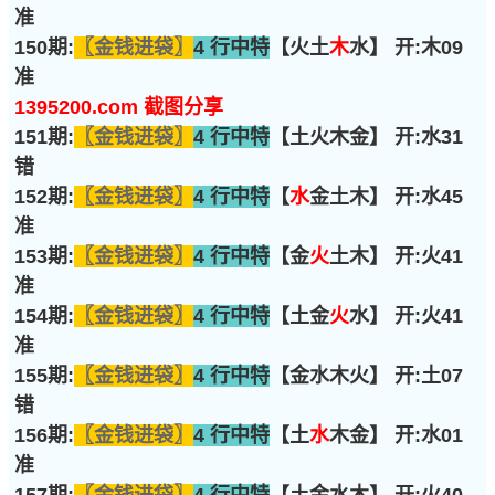
准
150期:
〖金钱进袋〗
4 行中特
【火土
木
水】 开:木09
准
1395200.com 截图分享
151期:
〖金钱进袋〗
4 行中特
【土火木金】 开:水31
错
152期:
〖金钱进袋〗
4 行中特
【
水
金土木】 开:水45
准
153期:
〖金钱进袋〗
4 行中特
【金
火
土木】 开:火41
准
154期:
〖金钱进袋〗
4 行中特
【土金
火
水】 开:火41
准
155期:
〖金钱进袋〗
4 行中特
【金水木火】 开:土07
错
156期:
〖金钱进袋〗
4 行中特
【土
水
木金】 开:水01
准