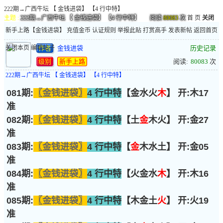
222期→广西牛坛 【 金钱进袋】 【4 行中特】
主题 :
222期→广西牛坛 【 金钱进袋】 【4 行中特】
阅读
80083
次
首 页
关闭
新手上路
【
金钱进袋
】
充值金币
认证规则
举报此贴
打赏高手
发表新帖
返回首页
关闭本页
编辑帖子
作者
金钱进袋
历史记录
级别
新手上路
阅读:
80083
次
222期→广西牛坛 【 金钱进袋】 【4 行中特】
081期:
〖金钱进袋〗
4 行中特
【金水火
木
】 开:木17
准
082期:
〖金钱进袋〗
4 行中特
【土
金
木火】 开:金27
准
083期:
〖金钱进袋〗
4 行中特
【
金
木水土】 开:金05
准
084期:
〖金钱进袋〗
4 行中特
【火金水
木
】 开:木16
准
085期:
〖金钱进袋〗
4 行中特
【木金土
火
】 开:火19
准