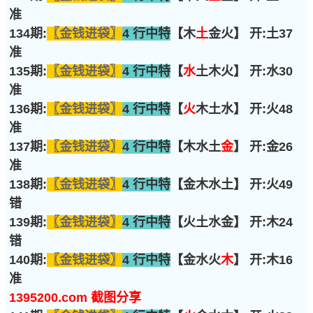
准
134期:
〖金钱进袋〗
4 行中特
【木
土
金火】 开:土37
准
135期:
〖金钱进袋〗
4 行中特
【
水
土木火】 开:水30
准
136期:
〖金钱进袋〗
4 行中特
【
火
木土水】 开:火48
准
137期:
〖金钱进袋〗
4 行中特
【木水土
金
】 开:金26
准
138期:
〖金钱进袋〗
4 行中特
【金木水土】 开:火49
错
139期:
〖金钱进袋〗
4 行中特
【火土水金】 开:木24
错
140期:
〖金钱进袋〗
4 行中特
【金水火
木
】 开:木16
准
1395200.com 截图分享