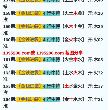
157期:
〖金钱进袋〗
4 行中特
【土金水木】 开:火40
错
158期:
〖金钱进袋〗
4 行中特
【火土
木
金】 开:木16
准
159期:
〖金钱进袋〗
4 行中特
【水
木
土金】 开:木39
准
160期:
〖金钱进袋〗
4 行中特
【金
火
木水】 开:火02
准
1395200.com或 1395200.com 截图分享
161期:
〖金钱进袋〗
4 行中特
【火金
木
水】 开:木08
准
162期:
〖金钱进袋〗
4 行中特
【土水
火
木】 开:火32
准
163期:
〖金钱进袋〗
4 行中特
【
土
水金火】 开:土37
准
164期:
〖金钱进袋〗
4 行中特
【金
土
水木】 开:土21
准