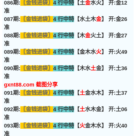
086期:
〖金钱进袋〗
4 行中特
【土
金
水火】 开:金12
准
087期:
〖金钱进袋〗
4 行中特
【水土木
金
】 开:金26
准
088期:
〖金钱进袋〗
4 行中特
【木
金
火土】 开:金27
准
089期:
〖金钱进袋〗
4 行中特
【金木水
火
】 开:火49
准
090期:
〖金钱进袋〗
4 行中特
【木水
土
金】 开:土36
准
gxnt88.com 截图分享
091期:
〖金钱进袋〗
4 行中特
【
土
金水木】 开:土37
准
092期:
〖金钱进袋〗
4 行中特
【
土
水木金】 开:土06
准
093期:
〖金钱进袋〗
4 行中特
【
火
金木水】 开:火40
准